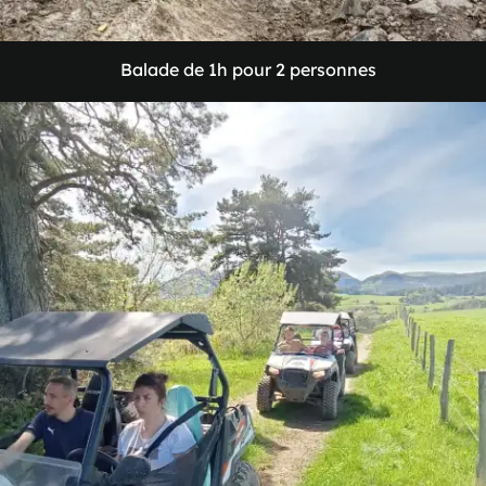
Balade
de
1h
pour
2
personnes