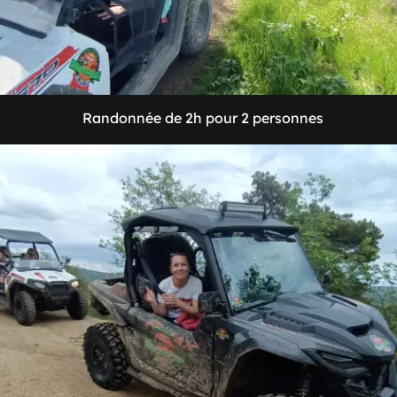
Randonnée
de
2h
pour
2
personnes